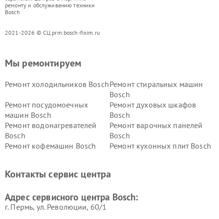
ремонту и обслуживанию техники
Bosch
2021-2026 © СЦ prm.bosch-fixim.ru
Мы ремонтируем
Ремонт холодильников Bosch
Ремонт стиральных машин
Bosch
Ремонт посудомоечных
Ремонт духовых шкафов
машин Bosch
Bosch
Ремонт водонагревателей
Ремонт варочных панелей
Bosch
Bosch
Ремонт кофемашин Bosch
Ремонт кухонных плит Bosch
Ремонт микроволновых
Ремонт парогенераторов
печей Bosch
Bosch
Контакты сервис центра
Ремонт сушильных автоматов
Ремонт морозильных камер
Bosch
Bosch
Адрес сервисного центра Bosch:
г. Пермь, ул. ​Революции, 60/1