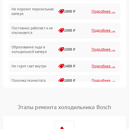
Не морозит морозильная
Дренаж
1800 ₽
Подробнее →
камера
Оттайка
Постоянно работает и не
1500 ₽
Подробнее →
отключается
Программное обеспечение
Образование льда в
1500 ₽
Подробнее →
холодильной камере
Не горит свет внутри
1400 ₽
Подробнее →
Поломка термостата
1800 ₽
Подробнее →
Не работает вентилятор
1800 ₽
Подробнее →
Этапы ремонта холодильника Bosch
Поломка системы No Frost
2600 ₽
Подробнее →
Образование конденсата
1800 ₽
Подробнее →
на стенках