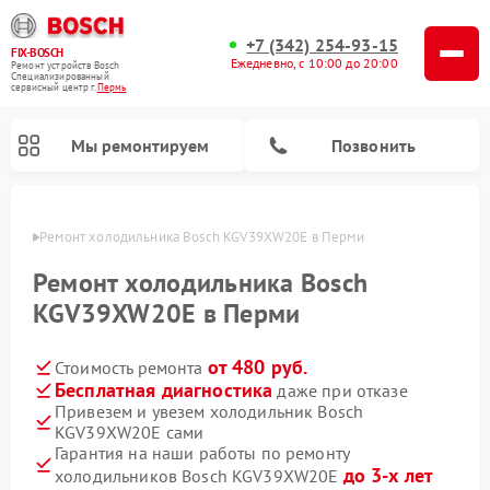
+7 (342) 254-93-15
FIX-BOSCH
Ежедневно, с 10:00 до 20:00
Ремонт устройств Bosch
Специализированный
cервисный центр г.
Пермь
Мы ремонтируем
Позвонить
Перми
Ремонт холодильника Bosch KGV39XW20E в Перми
Ремонт холодильника Bosch
KGV39XW20E в Перми
от 480 руб.
Стоимость ремонта
Бесплатная диагностика
даже при отказе
Привезем и увезем холодильник Bosch
KGV39XW20E сами
Ремонт стиральных машин Bosch
Ремонт варочных панелей Bosch
Ремонт морозильных камер Bosch
Ремонт посудомоечных машин Bosch
Ремонт водонагревателей Bosch
Ремонт микроволновых печей Bosch
Ремонт сушильных автоматов Bosch
Ремонт сушильных машин Bosch
Гарантия на наши работы по ремонту
до 3-х лет
холодильников Bosch KGV39XW20E