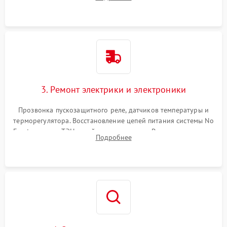
продувка капиллярной трубки для устранения засоров.
3. Ремонт электрики и электроники
Прозвонка пускозащитного реле, датчиков температуры и
терморегулятора. Восстановление цепей питания системы No
Frost, включая ТЭН оттайки и вентилятор. Ремонт или замена
Подробнее
платы управления при сбоях алгоритмов.