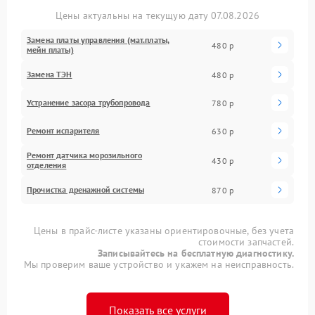
Цены актуальны на текущую дату 07.08.2026
Замена платы управления (мат.платы,
480 р
мейн платы)
Замена ТЭН
480 р
Устранение засора трубопровода
780 р
Ремонт испарителя
630 р
Ремонт датчика морозильного
430 р
отделения
Прочистка дренажной системы
870 р
Цены в прайс-листе указаны ориентировочные, без учета
стоимости запчастей.
Записывайтесь на бесплатную диагностику.
Мы проверим ваше устройство и укажем на неисправность.
Показать все услуги