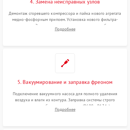
4. Замена неисправных узлов
Демонтаж сгоревшего компрессора и пайка нового агрегата
медно-фосфорным припоем. Установка нового фильтра-
осушителя. Замена изношенных вентиляторов обдува,
Подробнее
сломанных заслонок или поврежденных дверных петель.
5. Вакуумирование и заправка фреоном
Подключение вакуумного насоса для полного удаления
воздуха и влаги из контура. Заправка системы строго
дозированным объемом хладагента (R600a, R134a) по
Подробнее
электронным весам. Контроль рабочего давления в системе.