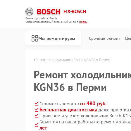
FIX-BOSCH
Ремонт устройств Bosch
Специализированный cервисный центр г.
Пермь
Мы ремонтируем
Срочный ремонт
Це
иков Bosch в Перми
Ремонт холодильника Bosch KGN36 в Перми
Ремонт холодильник
KGN36 в Перми
от 480 руб.
Стоимость ремонта
Бесплатная диагностика
даже при отказ
Привезем и увезем холодильник Bosch KG
Гарантия на наши работы по ремонту хол
лет
Ремонт стиральных машин Bosch
Ремонт посудомоечных машин Bosch
Ремонт духовых шкафов Bosch
Ремонт водонагревателей Bosch
Ремонт варочных панелей Bosch
Ремонт микроволновых печей Bosch
Ремонт парогенераторов Bosch
Ремонт сушильных автоматов Bosch
Ремонт морозильных камер Bosch
Ремонт сушильных машин Bosch