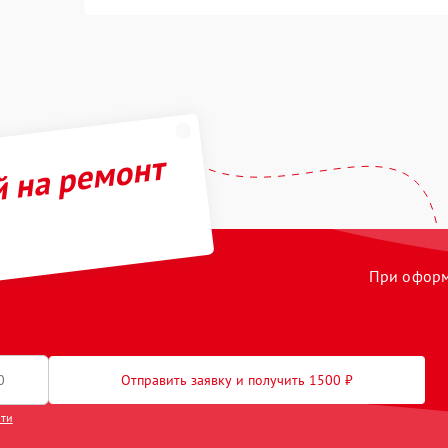
й на ремонт
При оформл
Отправить заявку и получить 1500 ₽
сти