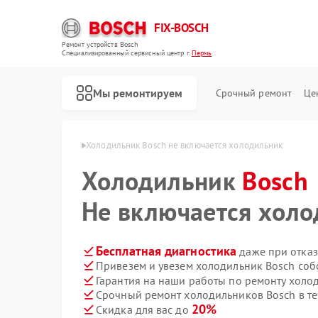
FIX-BOSCH
Ремонт устройств Bosch
Специализированный cервисный центр г.
Пермь
Мы ремонтируем
Срочный ремонт
Це
иков Bosch в Перми
Холодильник Bosch не включается холодильник
Холодильник
Bosch
Не включается хол
Бесплатная диагностика
даже при отказ
Привезем и увезем холодильник Bosch соб
Гарантия на наши работы по ремонту холо
Срочный ремонт холодильников Bosch в те
20%
Скидка для вас до
Ремонт стиральных машин Bosch
Ремонт посудомоечных машин Bosch
Ремонт духовых шкафов Bosch
Ремонт водонагревателей Bosch
Ремонт варочных панелей Bosch
Ремонт микроволновых печей Bosch
Ремонт парогенераторов Bosch
Ремонт сушильных автоматов Bosch
Ремонт морозильных камер Bosch
Ремонт сушильных машин Bosch