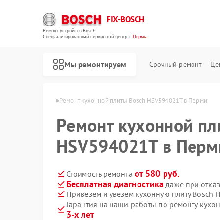
FIX-BOSCH
Ремонт устройств Bosch
Специализированный cервисный центр г.
Пермь
Мы ремонтируем
Срочный ремонт
Це
плит Bosch в Перми
Ремонт кухонной плиты Bosch HSV594021T в Перми
Ремонт кухонной пл
HSV594021T в Перм
от 580 руб.
Стоимость ремонта
Бесплатная диагностика
даже при отказ
Привезем и увезем кухонную плиту Bosch
Гарантия на наши работы по ремонту кух
3-х лет
Ремонт стиральных машин Bosch
Ремонт посудомоечных машин Bosch
Ремонт духовых шкафов Bosch
Ремонт водонагревателей Bosch
Ремонт варочных панелей Bosch
Ремонт микроволновых печей Bosch
Ремонт парогенераторов Bosch
Ремонт сушильных автоматов Bosch
Ремонт морозильных камер Bosch
Ремонт сушильных машин Bosch