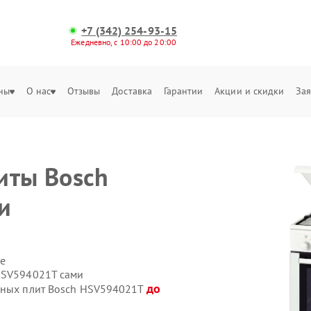
+7 (342) 254-93-15
Ежедневно, с 10:00 до 20:00
ны
О нас
Отзывы
Доставка
Гарантии
Акции и скидки
Зая
иты Bosch
и
е
 HSV594021T сами
до
онных плит Bosch HSV594021T