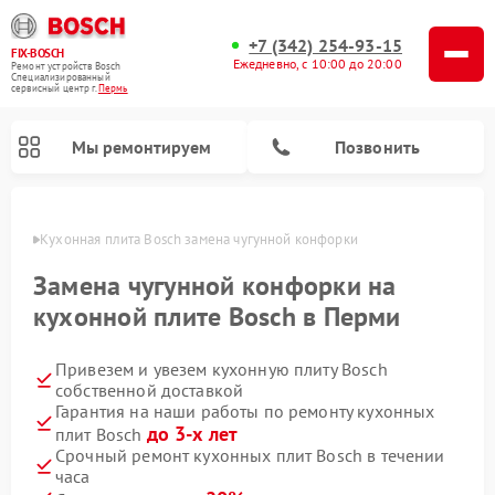
+7 (342) 254-93-15
FIX-BOSCH
Ежедневно, с 10:00 до 20:00
Ремонт устройств Bosch
Специализированный
cервисный центр г.
Пермь
Мы ремонтируем
Позвонить
Перми
Кухонная плита Bosch замена чугунной конфорки
Замена чугунной конфорки на
кухонной плите Bosch в Перми
Привезем и увезем кухонную плиту Bosch
собственной доставкой
Гарантия на наши работы по ремонту кухонных
до 3-х лет
плит Bosch
Ремонт посудомоечных машин Bosch
Ремонт водонагревателей Bosch
Ремонт морозильных камер Bosch
Ремонт стиральных машин Bosch
Ремонт варочных панелей Bosch
Ремонт микроволновых печей Bosch
Ремонт сушильных автоматов Bosch
Ремонт сушильных машин Bosch
Срочный ремонт кухонных плит Bosch в течении
часа