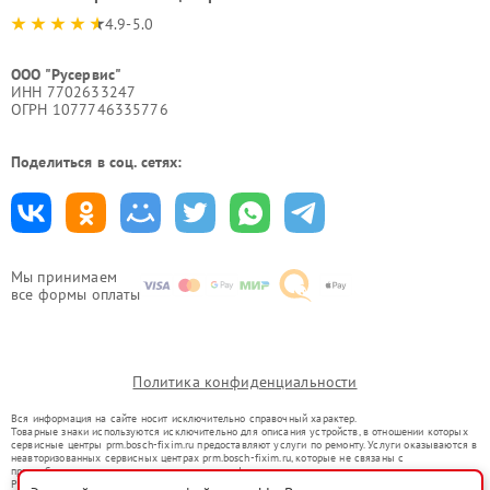
4.9-5.0
ООО "Русервис"
ИНН 7702633247
ОГРН 1077746335776
Поделиться в соц. сетях:
Мы принимаем
все формы оплаты
Политика конфиденциальности
Вся информация на сайте носит исключительно справочный характер.
Товарные знаки используются исключительно для описания устройств, в отношении которых
сервисные центры prm.bosch-fixim.ru предоставляют услуги по ремонту. Услуги оказываются в
неавторизованных сервисных центрах prm.bosch-fixim.ru, которые не связаны с
правообладателями товарных знаков или их официальными представителями.
Ремонт осуществляется для устройств, уже введенных в гражданский оборот в соответствии