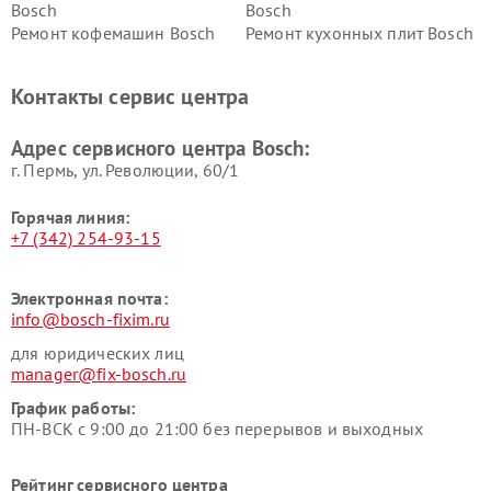
Bosch
Bosch
Ремонт кофемашин Bosch
Ремонт кухонных плит Bosch
Ремонт микроволновых
Ремонт парогенераторов
печей Bosch
Bosch
Контакты сервис центра
Ремонт сушильных автоматов
Ремонт морозильных камер
Bosch
Bosch
Адрес сервисного центра Bosch:
г. Пермь, ул. ​Революции, 60/1
Горячая линия:
+7 (342) 254-93-15
Электронная почта:
info@bosch-fixim.ru
для юридических лиц
manager@fix-bosch.ru
График работы:
ПН-ВСК с 9:00 до 21:00 без перерывов и выходных
Рейтинг сервисного центра