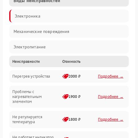
Виды неисправностей
Электроника
Механические повреждения
Электропитание
Неисправности
Стоимость
Парообразование
Перегрев устройства
2000 ₽
Подробнее →
Герметичность
Проблемы с
Механика
нагревательным
1900 ₽
Подробнее →
элементом
Не регулируется
1800 ₽
Подробнее →
температура
Не работает индикатор