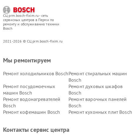
СЦ prm.bosch-fixim.ru - сеть
сервисных центров в Перми по
ремонту и обслуживанию техники
Bosch
2021-2026 © СЦ prm.bosch-fixim.ru
Мы ремонтируем
Ремонт холодильников Bosch
Ремонт стиральных машин
Bosch
Ремонт посудомоечных
Ремонт духовых шкафов
машин Bosch
Bosch
Ремонт водонагревателей
Ремонт варочных панелей
Bosch
Bosch
Ремонт кофемашин Bosch
Ремонт кухонных плит Bosch
Ремонт микроволновых
Ремонт парогенераторов
печей Bosch
Bosch
Контакты сервис центра
Ремонт сушильных автоматов
Ремонт морозильных камер