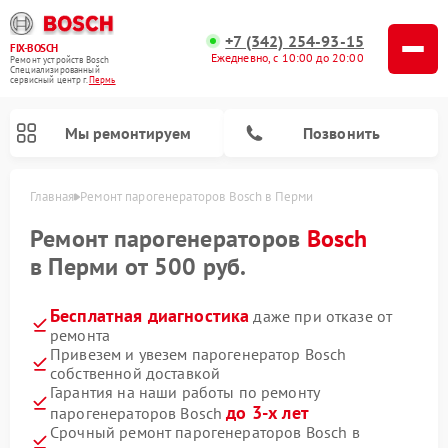
+7 (342) 254-93-15
FIX-BOSCH
Ежедневно, с 10:00 до 20:00
Ремонт устройств Bosch
Специализированный
cервисный центр г.
Пермь
Мы ремонтируем
Позвонить
Главная
Ремонт парогенераторов Bosch в Перми
Ремонт парогенераторов
Bosch
в Перми от 500 руб.
Бесплатная диагностика
даже при отказе от
ремонта
Привезем и увезем парогенератор Bosch
собственной доставкой
Гарантия на наши работы по ремонту
Ремонт посудомоечных машин Bosch
Ремонт водонагревателей Bosch
Ремонт микроволновых печей Bosch
Ремонт морозильных камер Bosch
Ремонт стиральных машин Bosch
Ремонт варочных панелей Bosch
Ремонт сушильных автоматов Bosch
Ремонт сушильных машин Bosch
до 3-х лет
парогенераторов Bosch
Срочный ремонт парогенераторов Bosch в