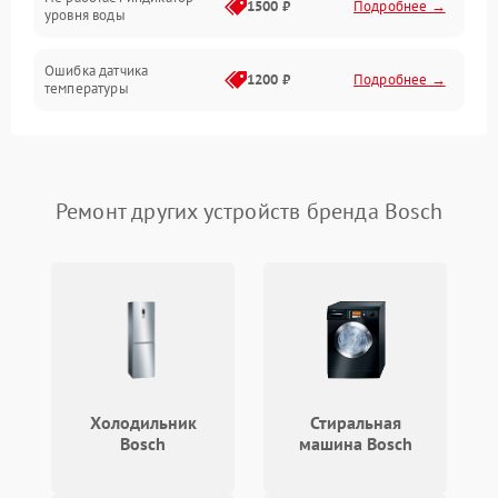
1500 ₽
Подробнее →
уровня воды
Ошибка датчика
1200 ₽
Подробнее →
температуры
Не работает индикатор
1000 ₽
Подробнее →
Ошибка платы управления
1500 ₽
Подробнее →
Ремонт других устройств бренда Bosch
Сбой режима работы
1200 ₽
Подробнее →
Не сохраняет настройки
1200 ₽
Подробнее →
Не включается
1500 ₽
Подробнее →
Холодильник
Стиральная
Не подает пар
1800 ₽
Подробнее →
Bosch
машина Bosch