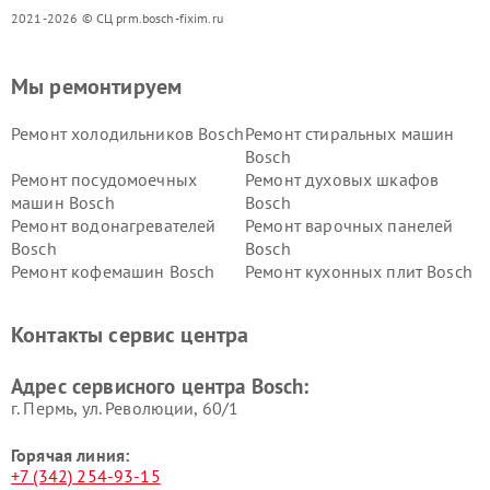
2021-2026 © СЦ prm.bosch-fixim.ru
Мы ремонтируем
Ремонт холодильников Bosch
Ремонт стиральных машин
Bosch
Ремонт посудомоечных
Ремонт духовых шкафов
машин Bosch
Bosch
Ремонт водонагревателей
Ремонт варочных панелей
Bosch
Bosch
Ремонт кофемашин Bosch
Ремонт кухонных плит Bosch
Ремонт микроволновых
Ремонт парогенераторов
печей Bosch
Bosch
Контакты сервис центра
Ремонт сушильных автоматов
Ремонт морозильных камер
Bosch
Bosch
Адрес сервисного центра Bosch:
г. Пермь, ул. ​Революции, 60/1
Горячая линия:
+7 (342) 254-93-15