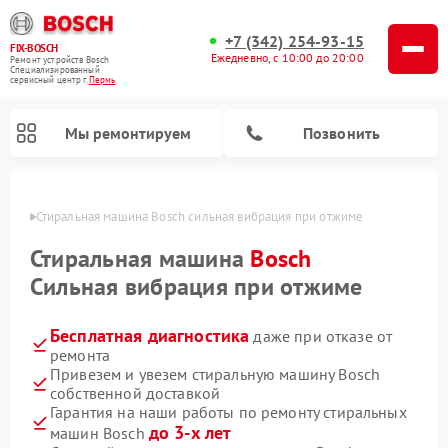
+7 (342) 254-93-15
FIX-BOSCH
Ежедневно, с 10:00 до 20:00
Ремонт устройств Bosch
Специализированный
cервисный центр г.
Пермь
Мы ремонтируем
Позвонить
Перми
Стиральная машина Bosch сильная вибрация при отжиме
Стиральная машина
Bosch
Сильная вибрация при отжиме
Бесплатная диагностика
даже при отказе от
ремонта
Привезем и увезем стиральную машину Bosch
собственной доставкой
Ремонт варочных панелей Bosch
Ремонт морозильных камер Bosch
Ремонт посудомоечных машин Bosch
Ремонт водонагревателей Bosch
Ремонт микроволновых печей Bosch
Ремонт сушильных автоматов Bosch
Ремонт сушильных машин Bosch
Гарантия на наши работы по ремонту стиральных
до 3-х лет
машин Bosch