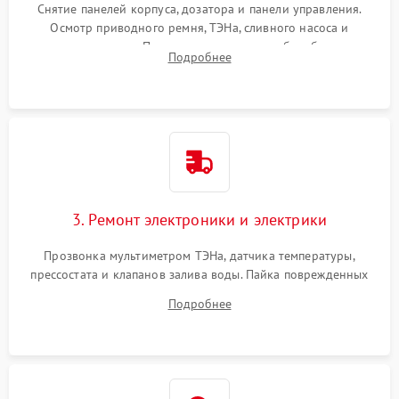
Снятие панелей корпуса, дозатора и панели управления.
Осмотр приводного ремня, ТЭНа, сливного насоса и
амортизаторов. Проверка подшипников барабана и
Подробнее
крестовины на износ, а манжеты люка на разрывы.
3. Ремонт электроники и электрики
Прозвонка мультиметром ТЭНа, датчика температуры,
прессостата и клапанов залива воды. Пайка поврежденных
дорожек или замена симисторов на плате управления.
Подробнее
Восстановление целостности проводки и контактов.