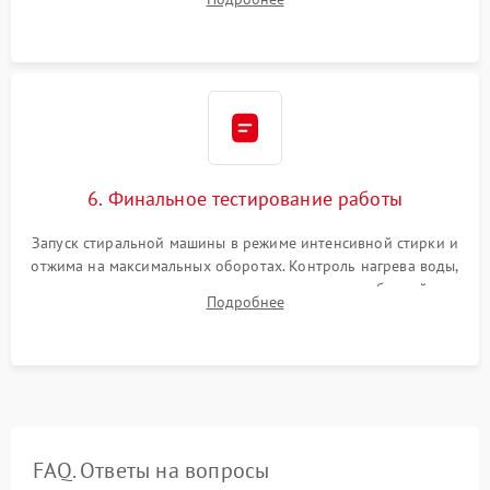
герметиком для предотвращения возможных протечек воды.
6. Финальное тестирование работы
Запуск стиральной машины в режиме интенсивной стирки и
отжима на максимальных оборотах. Контроль нагрева воды,
корректности слива, отсутствия излишних вибраций,
Подробнее
посторонних стуков и протечек под корпусом.
FAQ. Ответы на вопросы