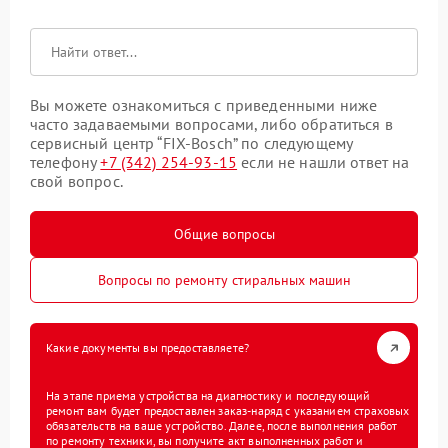
Вы можете ознакомиться с приведенными ниже
часто задаваемыми вопросами, либо обратиться в
сервисный центр “FIX-Bosch” по следующему
телефону
+7 (342) 254-93-15
если не нашли ответ на
свой вопрос.
Общие вопросы
Вопросы по ремонту стиральных машин
Какие документы вы предоставляете?
На этапе приема устройства на диагностику и последующий
ремонт вам будет предоставлен заказ-наряд с указанием страховых
обязательств на ваше устройство. Далее, после выполнения работ
по ремонту техники, вы получите акт выполненных работ и