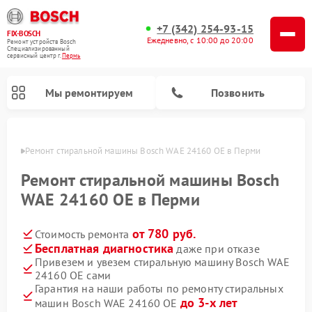
+7 (342) 254-93-15
FIX-BOSCH
Ежедневно, с 10:00 до 20:00
Ремонт устройств Bosch
Специализированный
cервисный центр г.
Пермь
Мы ремонтируем
Позвонить
Перми
Ремонт стиральной машины Bosch WAE 24160 OE в Перми
Ремонт стиральной машины Bosch
WAE 24160 OE в Перми
от 780 руб.
Стоимость ремонта
Бесплатная диагностика
даже при отказе
Привезем и увезем стиральную машину Bosch WAE
24160 OE сами
Ремонт варочных панелей Bosch
Ремонт морозильных камер Bosch
Ремонт посудомоечных машин Bosch
Ремонт водонагревателей Bosch
Ремонт микроволновых печей Bosch
Ремонт сушильных автоматов Bosch
Ремонт сушильных машин Bosch
Гарантия на наши работы по ремонту стиральных
до 3-х лет
машин Bosch WAE 24160 OE