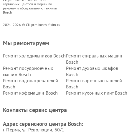
сервисных центров в Перми по
ремонту и обслуживанию техники
Bosch
2021-2026 © СЦ prm.bosch-fixim.ru
Мы ремонтируем
Ремонт холодильников Bosch
Ремонт стиральных машин
Bosch
Ремонт посудомоечных
Ремонт духовых шкафов
машин Bosch
Bosch
Ремонт водонагревателей
Ремонт варочных панелей
Bosch
Bosch
Ремонт кофемашин Bosch
Ремонт кухонных плит Bosch
Ремонт микроволновых
Ремонт парогенераторов
печей Bosch
Bosch
Контакты сервис центра
Ремонт сушильных автоматов
Ремонт морозильных камер
Bosch
Bosch
Адрес сервисного центра Bosch:
г. Пермь, ул. ​Революции, 60/1