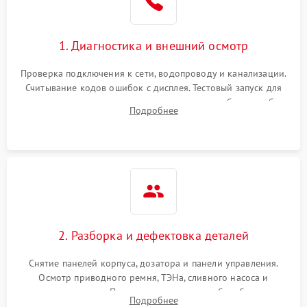
1. Диагностика и внешний осмотр
Проверка подключения к сети, водопроводу и канализации.
Считывание кодов ошибок с дисплея. Тестовый запуск для
выявления посторонних шумов, протечек или сбоев в работе
Подробнее
электронного модуля управления.
2. Разборка и дефектовка деталей
Снятие панелей корпуса, дозатора и панели управления.
Осмотр приводного ремня, ТЭНа, сливного насоса и
амортизаторов. Проверка подшипников барабана и
Подробнее
крестовины на износ, а манжеты люка на разрывы.