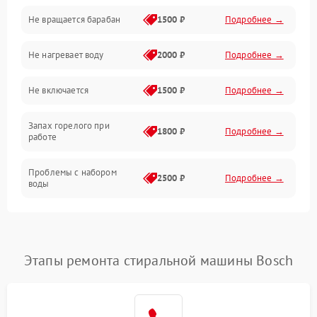
Не вращается барабан
1500 ₽
Подробнее →
Слив
Не нагревает воду
2000 ₽
Подробнее →
Программное обеспечение
Не включается
1500 ₽
Подробнее →
Запах горелого при
1800 ₽
Подробнее →
работе
Проблемы с набором
2500 ₽
Подробнее →
воды
Замена ТЭНа
2200 ₽
Подробнее →
Замена платы управления
2200 ₽
Подробнее →
Этапы ремонта стиральной машины Bosch