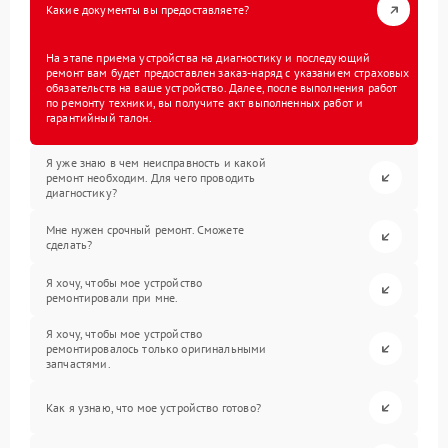
Какие документы вы предоставляете?
На этапе приема устройства на диагностику и последующий
ремонт вам будет предоставлен заказ-наряд с указанием страховых
обязательств на ваше устройство. Далее, после выполнения работ
по ремонту техники, вы получите акт выполненных работ и
гарантийный талон.
Я уже знаю в чем неисправность и какой
ремонт необходим. Для чего проводить
диагностику?
Мне нужен срочный ремонт. Сможете
сделать?
Я хочу, чтобы мое устройство
ремонтировали при мне.
Я хочу, чтобы мое устройство
ремонтировалось только оригинальными
запчастями.
Как я узнаю, что мое устройство готово?