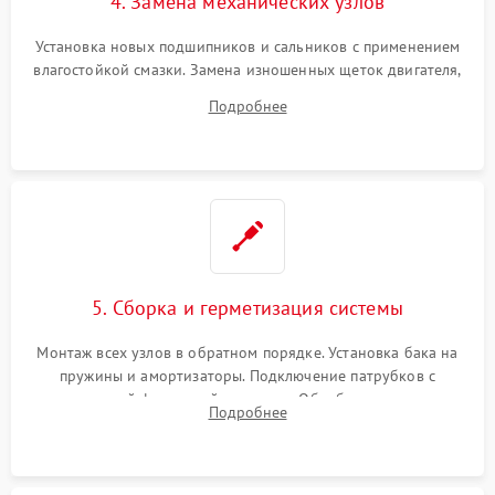
4. Замена механических узлов
Установка новых подшипников и сальников с применением
влагостойкой смазки. Замена изношенных щеток двигателя,
порванного ремня привода, неисправного сливного насоса
Подробнее
или поврежденной резиновой манжеты.
5. Сборка и герметизация системы
Монтаж всех узлов в обратном порядке. Установка бака на
пружины и амортизаторы. Подключение патрубков с
надежной фиксацией хомутами. Обработка стыков
Подробнее
герметиком для предотвращения возможных протечек воды.