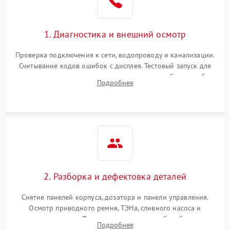
1. Диагностика и внешний осмотр
Проверка подключения к сети, водопроводу и канализации.
Считывание кодов ошибок с дисплея. Тестовый запуск для
выявления посторонних шумов, протечек или сбоев в работе
Подробнее
электронного модуля управления.
2. Разборка и дефектовка деталей
Снятие панелей корпуса, дозатора и панели управления.
Осмотр приводного ремня, ТЭНа, сливного насоса и
амортизаторов. Проверка подшипников барабана и
Подробнее
крестовины на износ, а манжеты люка на разрывы.