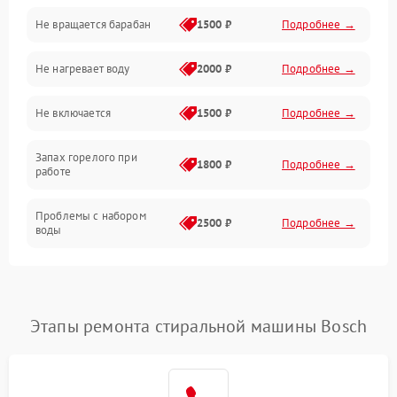
Не вращается барабан
1500 ₽
Подробнее →
Слив
Не нагревает воду
2000 ₽
Подробнее →
Программное обеспечение
Не включается
1500 ₽
Подробнее →
Запах горелого при
1800 ₽
Подробнее →
работе
Проблемы с набором
2500 ₽
Подробнее →
воды
Замена ТЭНа
2200 ₽
Подробнее →
Замена платы управления
2200 ₽
Подробнее →
Этапы ремонта стиральной машины Bosch