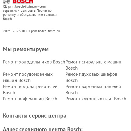
СЦ prm.bosch-fixim.ru - сеть
сервисных центров в Перми по
ремонту и обслуживанию техники
Bosch
2021-2026 © СЦ prm.bosch-fixim.ru
Мы ремонтируем
Ремонт холодильников Bosch
Ремонт стиральных машин
Bosch
Ремонт посудомоечных
Ремонт духовых шкафов
машин Bosch
Bosch
Ремонт водонагревателей
Ремонт варочных панелей
Bosch
Bosch
Ремонт кофемашин Bosch
Ремонт кухонных плит Bosch
Ремонт микроволновых
Ремонт парогенераторов
печей Bosch
Bosch
Контакты сервис центра
Ремонт сушильных автоматов
Ремонт морозильных камер
Bosch
Bosch
Адрес сервисного центра Bosch: