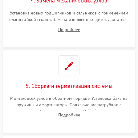
4. Замена механических узлов
Установка новых подшипников и сальников с применением
влагостойкой смазки. Замена изношенных щеток двигателя,
порванного ремня привода, неисправного сливного насоса
Подробнее
или поврежденной резиновой манжеты.
5. Сборка и герметизация системы
Монтаж всех узлов в обратном порядке. Установка бака на
пружины и амортизаторы. Подключение патрубков с
надежной фиксацией хомутами. Обработка стыков
Подробнее
герметиком для предотвращения возможных протечек воды.