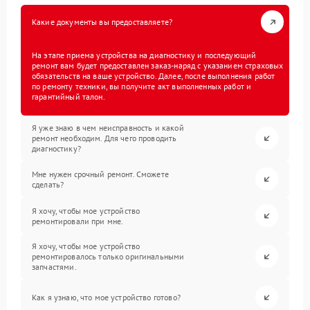
Какие документы вы предоставляете?
На этапе приема устройства на диагностику и последующий
ремонт вам будет предоставлен заказ-наряд с указанием страховых
обязательств на ваше устройство. Далее, после выполнения работ
по ремонту техники, вы получите акт выполненных работ и
гарантийный талон.
Я уже знаю в чем неисправность и какой
ремонт необходим. Для чего проводить
диагностику?
Мне нужен срочный ремонт. Сможете
сделать?
Я хочу, чтобы мое устройство
ремонтировали при мне.
Я хочу, чтобы мое устройство
ремонтировалось только оригинальными
запчастями.
Как я узнаю, что мое устройство готово?