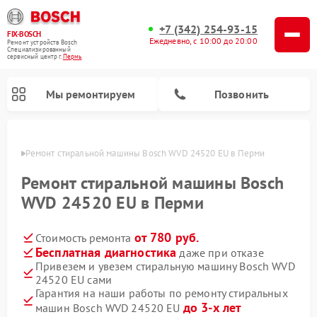
+7 (342) 254-93-15
FIX-BOSCH
Ежедневно, с 10:00 до 20:00
Ремонт устройств Bosch
Специализированный
cервисный центр г.
Пермь
Мы ремонтируем
Позвонить
Перми
Ремонт стиральной машины Bosch WVD 24520 EU в Перми
Ремонт стиральной машины Bosch
WVD 24520 EU в Перми
от 780 руб.
Стоимость ремонта
Бесплатная диагностика
даже при отказе
Привезем и увезем стиральную машину Bosch WVD
24520 EU сами
Ремонт варочных панелей Bosch
Ремонт морозильных камер Bosch
Ремонт посудомоечных машин Bosch
Ремонт водонагревателей Bosch
Ремонт микроволновых печей Bosch
Ремонт сушильных автоматов Bosch
Ремонт сушильных машин Bosch
Гарантия на наши работы по ремонту стиральных
до 3-х лет
машин Bosch WVD 24520 EU