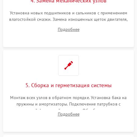
4. Замена механических узлов
Установка новых подшипников и сальников с применением
влагостойкой смазки. Замена изношенных щеток двигателя,
порванного ремня привода, неисправного сливного насоса
Подробнее
или поврежденной резиновой манжеты.
5. Сборка и герметизация системы
Монтаж всех узлов в обратном порядке. Установка бака на
пружины и амортизаторы. Подключение патрубков с
надежной фиксацией хомутами. Обработка стыков
Подробнее
герметиком для предотвращения возможных протечек воды.