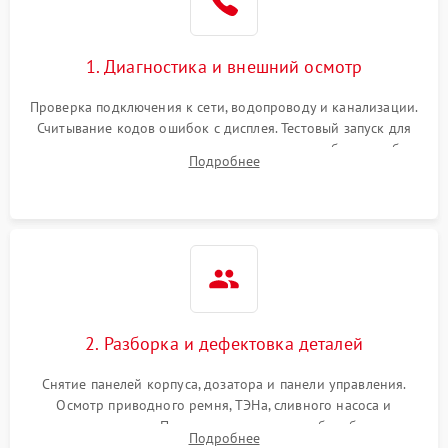
1. Диагностика и внешний осмотр
Проверка подключения к сети, водопроводу и канализации.
Считывание кодов ошибок с дисплея. Тестовый запуск для
выявления посторонних шумов, протечек или сбоев в работе
Подробнее
электронного модуля управления.
2. Разборка и дефектовка деталей
Снятие панелей корпуса, дозатора и панели управления.
Осмотр приводного ремня, ТЭНа, сливного насоса и
амортизаторов. Проверка подшипников барабана и
Подробнее
крестовины на износ, а манжеты люка на разрывы.