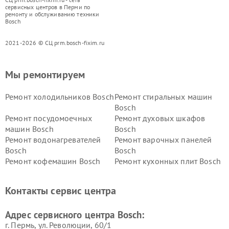
сервисных центров в Перми по
ремонту и обслуживанию техники
Bosch
2021-2026 © СЦ prm.bosch-fixim.ru
Мы ремонтируем
Ремонт холодильников Bosch
Ремонт стиральных машин
Bosch
Ремонт посудомоечных
Ремонт духовых шкафов
машин Bosch
Bosch
Ремонт водонагревателей
Ремонт варочных панелей
Bosch
Bosch
Ремонт кофемашин Bosch
Ремонт кухонных плит Bosch
Ремонт микроволновых
Ремонт парогенераторов
печей Bosch
Bosch
Контакты сервис центра
Ремонт сушильных автоматов
Ремонт морозильных камер
Bosch
Bosch
Адрес сервисного центра Bosch:
г. Пермь, ул. ​Революции, 60/1