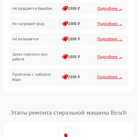
Не вращается барабан
1500 ₽
Подробнее →
Слив
Не нагревает воду
2000 ₽
Подробнее →
Программное обеспечение
Не включается
1500 ₽
Подробнее →
Запах горелого при
1800 ₽
Подробнее →
работе
Проблемы с набором
2500 ₽
Подробнее →
воды
Замена ТЭНа
2200 ₽
Подробнее →
Замена платы управления
2200 ₽
Подробнее →
Этапы ремонта стиральной машины Bosch