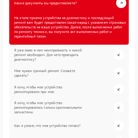
Какие документы вы предоставляете?
На этапе приема устройства на диагностику и последующий
ремонт вам будет предоставлен заказ-наряд с указанием страховых
обязательств на ваше устройство. Далее, после выполнения работ
по ремонту техники, вы получите акт выполненных работ и
гарантийный талон.
Я уже знаю в чем неисправность и какой
ремонт необходим. Для чего проводить
диагностику?
Мне нужен срочный ремонт. Сможете
сделать?
Я хочу, чтобы мое устройство
ремонтировали при мне.
Я хочу, чтобы мое устройство
ремонтировалось только оригинальными
запчастями.
Как я узнаю, что мое устройство готово?