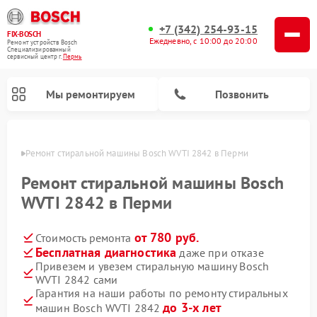
+7 (342) 254-93-15
FIX-BOSCH
Ежедневно, с 10:00 до 20:00
Ремонт устройств Bosch
Специализированный
cервисный центр г.
Пермь
Мы ремонтируем
Позвонить
Перми
Ремонт стиральной машины Bosch WVTI 2842 в Перми
Ремонт стиральной машины Bosch
WVTI 2842 в Перми
от 780 руб.
Стоимость ремонта
Бесплатная диагностика
даже при отказе
Привезем и увезем стиральную машину Bosch
WVTI 2842 сами
Ремонт варочных панелей Bosch
Ремонт морозильных камер Bosch
Ремонт посудомоечных машин Bosch
Ремонт водонагревателей Bosch
Ремонт микроволновых печей Bosch
Ремонт сушильных автоматов Bosch
Ремонт сушильных машин Bosch
Гарантия на наши работы по ремонту стиральных
до 3-х лет
машин Bosch WVTI 2842