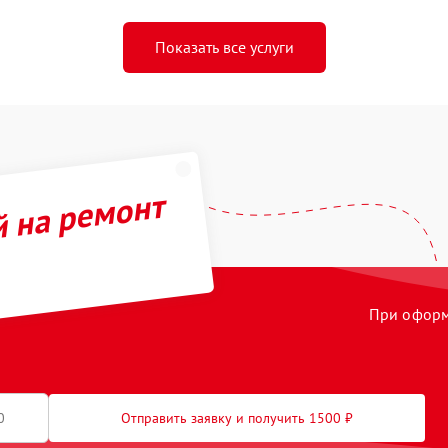
Показать все услуги
й на ремонт
При оформл
Отправить заявку и получить 1500 ₽