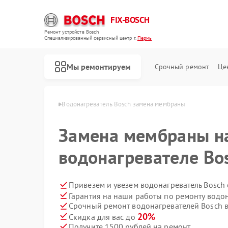
FIX-BOSCH
Ремонт устройств Bosch
Специализированный cервисный центр г.
Пермь
Мы ремонтируем
Срочный ремонт
Це
елей Bosch в Перми
Водонагреватель Bosch замена мембраны
Замена мембраны н
водонагревателе Bo
Привезем и увезем водонагреватель Bosch
Гарантия на наши работы по ремонту водо
Срочный ремонт водонагревателей Bosch в
20%
Скидка для вас до
Получите 1500 рублей на ремонт
Ремонт стиральных машин Bosch
Ремонт посудомоечных машин Bosch
Ремонт духовых шкафов Bosch
Ремонт варочных панелей Bosch
Ремонт микроволновых печей Bosch
Ремонт парогенераторов Bosch
Ремонт сушильных автоматов Bosch
Ремонт морозильных камер Bosch
Ремонт сушильных машин Bosch