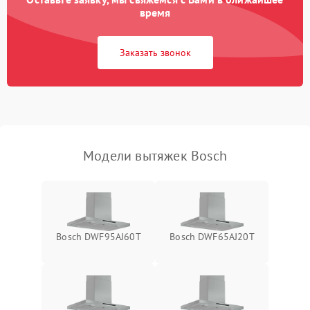
Неисправность пускового
время
1000 ₽
Подробнее →
конденсатора
Заказать звонок
Поломка реле
1000 ₽
Подробнее →
Модели вытяжек Bosch
Bosch DWF95AJ60T
Bosch DWF65AJ20T