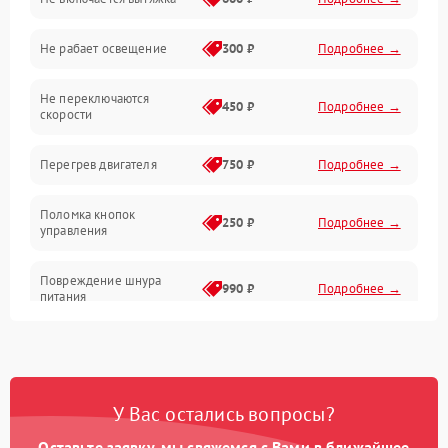
Освещение
Не рабает освещение
300 ₽
Подробнее →
Механические повреждения
Не переключаются
Электроника
450 ₽
Подробнее →
скорости
Электрика/Механические
Перегрев двигателя
750 ₽
Подробнее →
Поломка кнопок
250 ₽
Подробнее →
управления
Повреждение шнура
990 ₽
Подробнее →
питания
Выбивает автомат при
550 ₽
Подробнее →
включении
У Вас остались вопросы?
Не ключается вытяжка
550 ₽
Подробнее →
Оставьте заявку, мы свяжемся с Вами в ближайшее