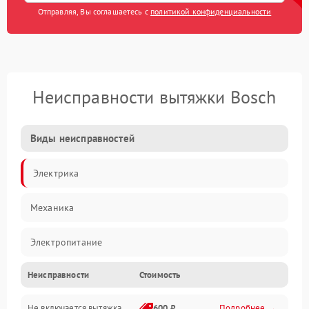
Отправляя, Вы соглашаетесь с
политикой конфиденциальности
Неисправности вытяжки Bosch
Виды неисправностей
Электрика
Механика
Электропитание
Неисправности
Стоимость
Вентиляция
Не включается вытяжка
600 ₽
Подробнее →