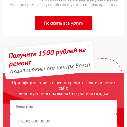
Записывайтесь на бесплатную диагностику.
Мы проверим ваше устройство и укажем на неисправность.
Показать все услуги
Получите 1500 рублей на
ремонт
Акция сервисного центра Bosch
При оформлении заявки на ремонт техники через
сайт,
действует персональная бессрочная скидка