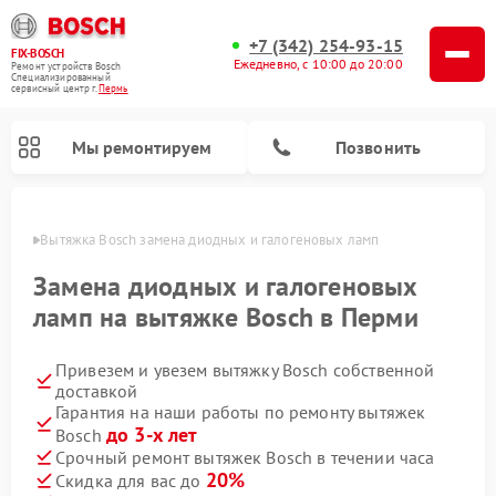
+7 (342) 254-93-15
FIX-BOSCH
Ежедневно, с 10:00 до 20:00
Ремонт устройств Bosch
Специализированный
cервисный центр г.
Пермь
Мы ремонтируем
Позвонить
Перми
Вытяжка Bosch замена диодных и галогеновых ламп
Замена диодных и галогеновых
ламп на вытяжке Bosch в Перми
Привезем и увезем вытяжку Bosch собственной
доставкой
Гарантия на наши работы по ремонту вытяжек
до 3-х лет
Bosch
Ремонт посудомоечных машин Bosch
Ремонт водонагревателей Bosch
Ремонт микроволновых печей Bosch
Ремонт сушильных автоматов Bosch
Ремонт стиральных машин Bosch
Ремонт варочных панелей Bosch
Ремонт морозильных камер Bosch
Ремонт сушильных машин Bosch
Срочный ремонт вытяжек Bosch в течении часа
20%
Скидка для вас до